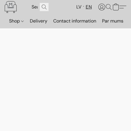
LV
EN
Shop
Delivery
Contact information
Par mums