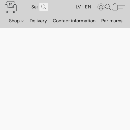
LV
EN
Shop
Delivery
Contact information
Par mums