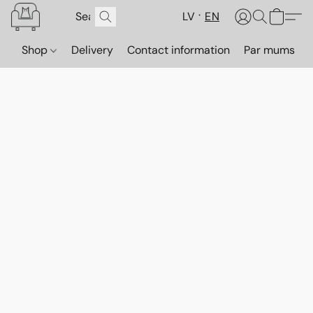
LV
EN
Shop
Delivery
Contact information
Par mums