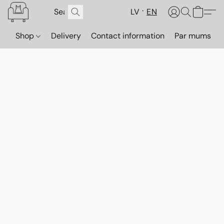
LV
EN
Shop
Delivery
Contact information
Par mums