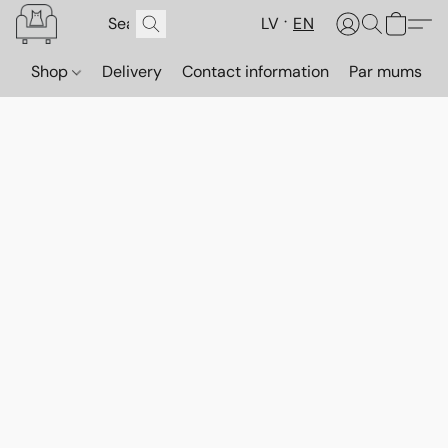
LV
EN
Shop
Delivery
Contact information
Par mums