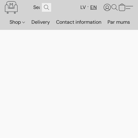
LV
EN
Shop
Delivery
Contact information
Par mums