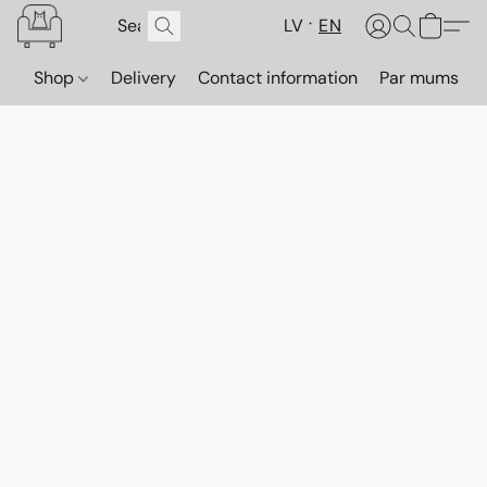
LV
EN
Shop
Delivery
Contact information
Par mums