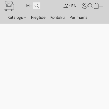
LV
EN
Katalogs
Piegāde
Kontakti
Par mums