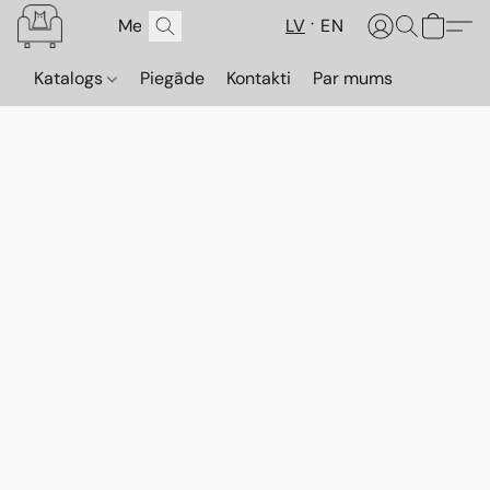
LV
EN
Katalogs
Piegāde
Kontakti
Par mums