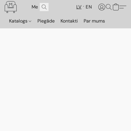
LV
EN
Katalogs
Piegāde
Kontakti
Par mums