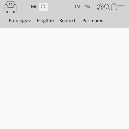
LV
EN
Katalogs
Piegāde
Kontakti
Par mums