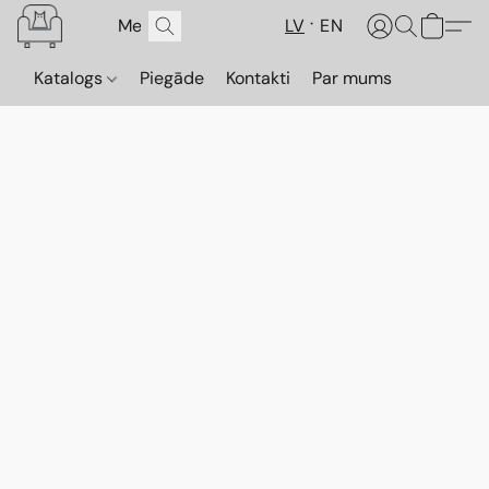
LV
EN
Katalogs
Piegāde
Kontakti
Par mums