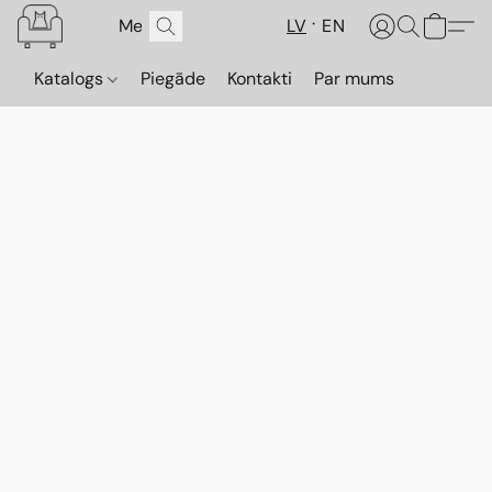
LV
EN
Katalogs
Piegāde
Kontakti
Par mums