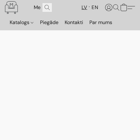
LV
EN
Katalogs
Piegāde
Kontakti
Par mums