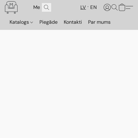
LV
EN
Katalogs
Piegāde
Kontakti
Par mums