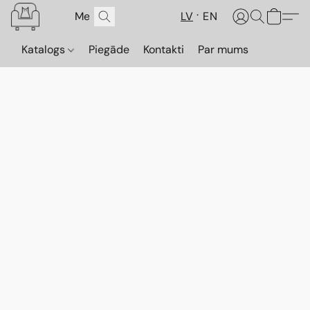
LV
EN
Katalogs
Piegāde
Kontakti
Par mums