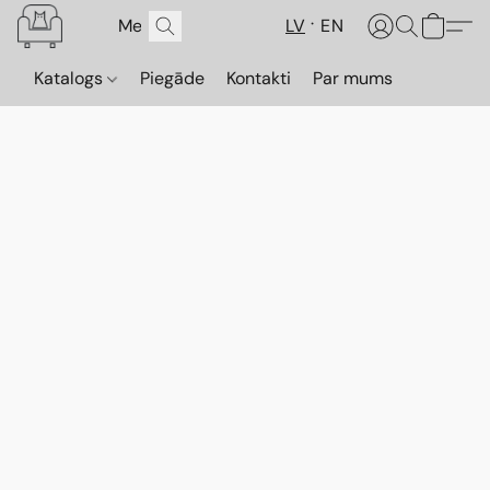
LV
EN
Katalogs
Piegāde
Kontakti
Par mums