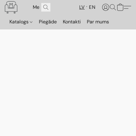
LV
EN
Katalogs
Piegāde
Kontakti
Par mums