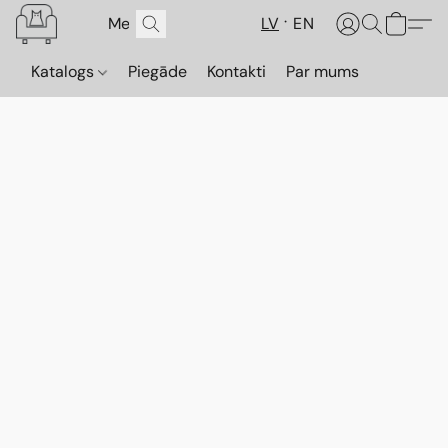
LV
EN
Katalogs
Piegāde
Kontakti
Par mums