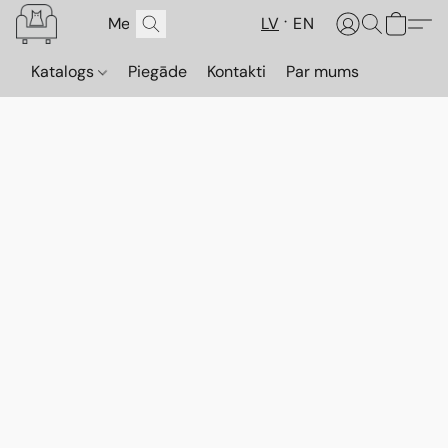
LV
EN
Katalogs
Piegāde
Kontakti
Par mums