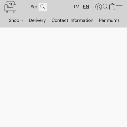
LV
EN
Shop
Delivery
Contact information
Par mums