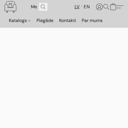
LV
EN
Katalogs
Piegāde
Kontakti
Par mums