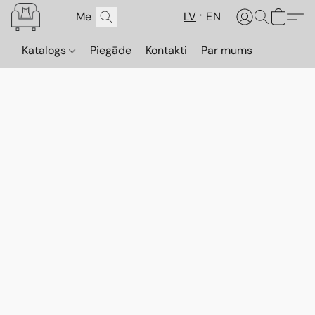
LV
EN
Katalogs
Piegāde
Kontakti
Par mums