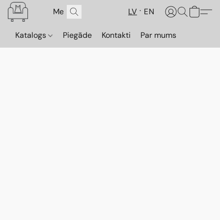
LV
EN
Katalogs
Piegāde
Kontakti
Par mums