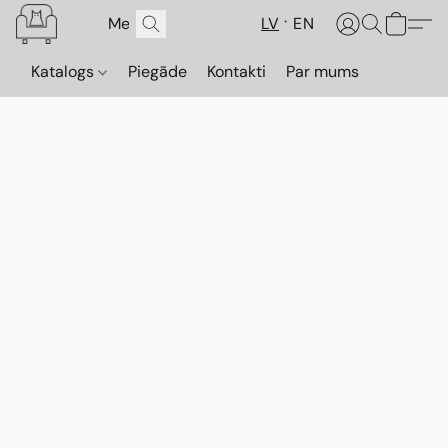
LV
EN
Katalogs
Piegāde
Kontakti
Par mums